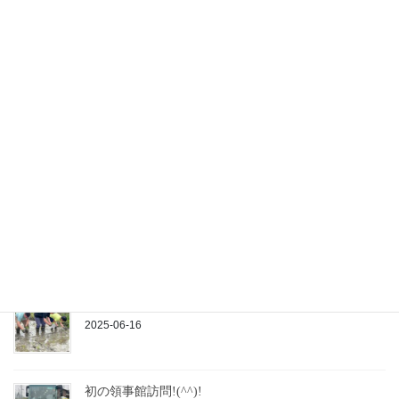
最近の投稿
実りの秋！稲刈り行事で大奮闘！
2025-10-29
「いないいないばぁ！」絵本贈呈式に参加しました♪
2025-09-05
「孫文、宋慶齢と日本パネル展」 オープニングセレ
モニー参加♪
2025-06-24
2025年 田植え日和です(*^^)v
2025-06-16
初の領事館訪問!(^^)!