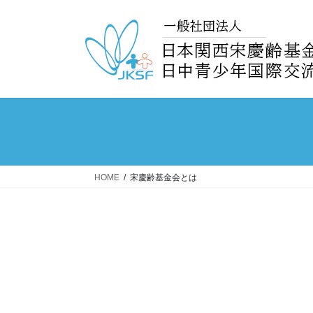
コ
ナ
ン
ビ
テ
ゲ
ン
ー
ツ
シ
へ
ョ
ス
ン
キ
に
ッ
移
プ
動
HOME
宋慶齢基金会とは