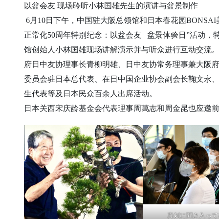
以盆会友 现场聆听小林国雄先生的演讲与盆景制作
6月10日下午，中国驻大阪总领馆和日本春花园BONSA
正常化50周年特别纪念：以盆会友 盆景体验日”活动，特
馆创始人小林国雄现场讲解演示并与听众进行互动交流
府日中友协理事长青柳明雄、日中友协常务理事兼大阪
委员会驻日本总代表、在日中国企业协会副会长鞠文永
生代表等及日本民众百余人出席活动。
日本关西宋庆龄基金会代表理事周萬志和周金昆也应邀
真剣に聞き入って