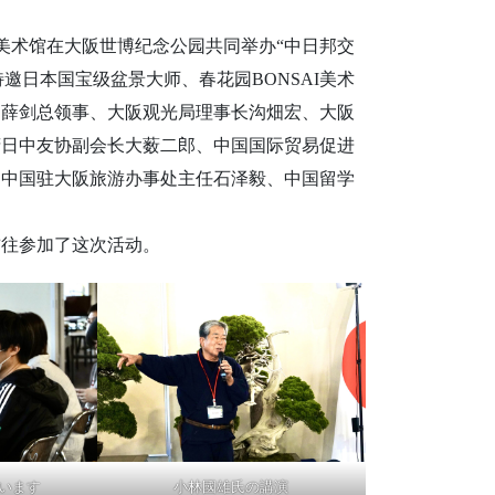
I美术馆在大阪世博纪念公园共同举办“中日邦交
邀日本国宝级盆景大师、春花园BONSAI美术
。薛剑总领事、大阪观光局理事长沟畑宏、大阪
府日中友协副会长大薮二郎、中国国际贸易促进
、中国驻大阪旅游办事处主任石泽毅、中国留学
前往参加了这次活动。
います
小林國雄氏の講演