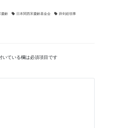
宋慶齢
日本関西宋慶齢基金会
薛剑総領事
付いている欄は必須項目です