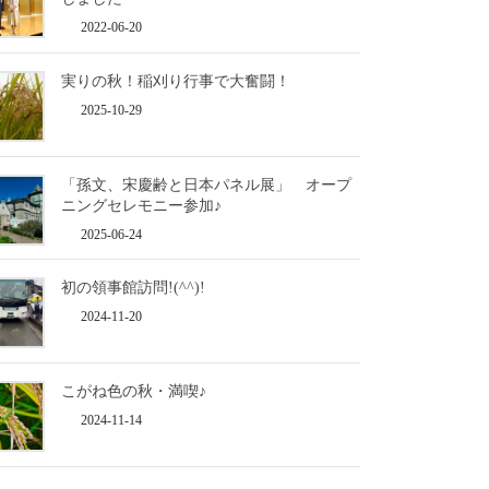
2022-06-20
実りの秋！稲刈り行事で大奮闘！
2025-10-29
「孫文、宋慶齢と日本パネル展」 オープ
ニングセレモニー参加♪
2025-06-24
初の領事館訪問!(^^)!
2024-11-20
こがね色の秋・満喫♪
2024-11-14