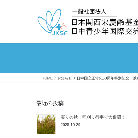
コ
ナ
ン
ビ
テ
ゲ
ン
ー
ツ
シ
へ
ョ
ス
ン
キ
に
ッ
移
プ
動
HOME
お知らせ
日中国交正常化50周年特別記念 以
最近の投稿
実りの秋！稲刈り行事で大奮闘！
2025-10-29