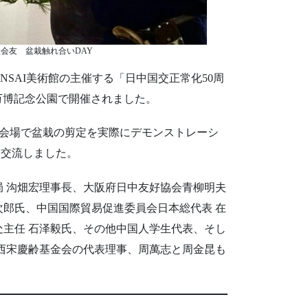
会友 盆栽触れ合いDAY
ONSAI美術館の主催する「日中国交正常化50周
万博記念公園で開催されました。
、会場で盆栽の剪定を実際にデモンストレーシ
て交流しました。
局 沟畑宏理事長、大阪府日中友好協会青柳明夫
次郎氏、中国国際貿易促進委員会日本総代表 在
处主任 石泽毅氏、その他中国人学生代表、そし
関西宋慶齢基金会の代表理事、周萬志と周金昆も