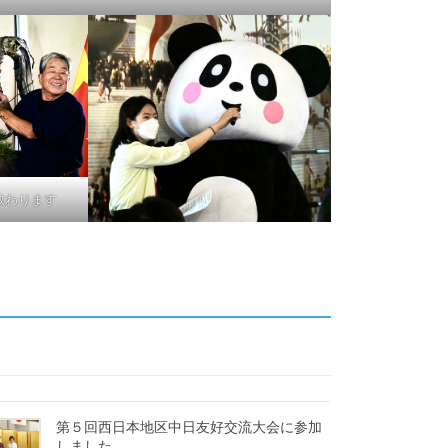
教わります
第５回西日本地区中日友好交流大会に参加
しました