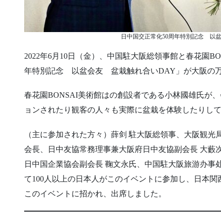
日中国交正常化50周年特別記念 以盆
2022年6月10日（金）、中国駐大阪総領事館と春花園B
年特別記念 以盆会友 盆栽触れ合いDAY」が大阪の
春花園BONSAI美術館はの創設者である小林國雄氏が
ョンされたり観客の人々も実際に盆栽を体験したりし
（主に参加された方々）薛剑 駐大阪総領事、大阪観光
会長、日中友協常務理事兼大阪府日中友協副会長 大藪
日中国企業協会副会長 鞠文永氏、中国駐大阪旅游办事
て100人以上の日本人がこのイベントに参加し、日本
このイベントに招かれ、出席しました。